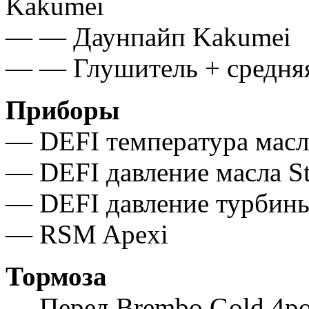
Kakumei
— — Даунпайп Kakumei
— — Глушитель + средня
Приборы
— DEFI температура масл
— DEFI давление масла S
— DEFI давление турбины
— RSM Apexi
Тормоза
— Перед Brembo Gold 4po